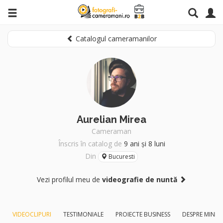
Catalogul cameramanilor
Aurelian Mirea
Cameraman
Înscris în catalog de
9 ani și 8 luni
Din
Bucuresti
Vezi profilul meu de
videografie de nuntă
VIDEOCLIPURI
TESTIMONIALE
PROIECTE BUSINESS
DESPRE MINE