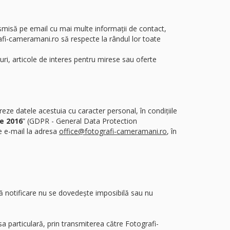
nsmisă pe email cu mai multe informații de contact,
grafi-cameramani.ro să respecte la rândul lor toate
duri, articole de interes pentru mirese sau oferte
e datele acestuia cu caracter personal, în condițiile
ie 2016
” (GDPR - General Data Protection
e e-mail la adresa
office@fotografi-cameramani.ro
, în
stă notificare nu se dovedește imposibilă sau nu
a particulară, prin transmiterea către Fotografi-