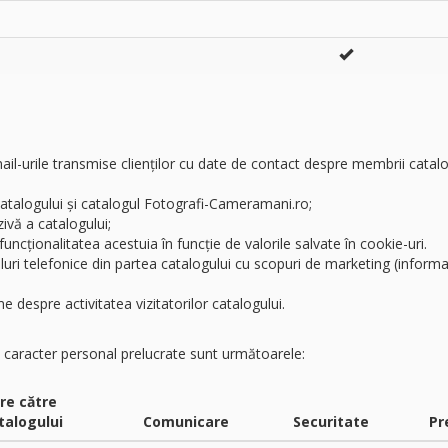
email-urile transmise clienților cu date de contact despre membrii catalo
catalogului și catalogul Fotografi-Cameramani.ro;
zivă a catalogului;
uncționalitatea acestuia în funcție de valorile salvate în cookie-uri.
uri telefonice din partea catalogului cu scopuri de marketing (informaț
e despre activitatea vizitatorilor catalogului.
cu caracter personal prelucrate sunt următoarele:
re către
talogului
Comunicare
Securitate
Pr