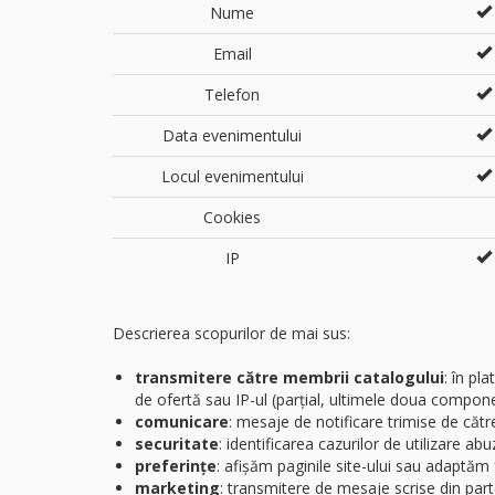
Nume
Email
Telefon
Data evenimentului
Locul evenimentului
Cookies
IP
Descrierea scopurilor de mai sus:
transmitere către membrii catalogului
: în pl
de ofertă sau IP-ul (parțial, ultimele doua compon
comunicare
: mesaje de notificare trimise de către
securitate
: identificarea cazurilor de utilizare abu
preferințe
: afișăm paginile site-ului sau adaptăm f
marketing
: transmitere de mesaje scrise din part