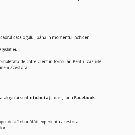
cadrul catalogului, până în momentul închiderii
islatiei.
ompletată de către client în formular. Pentru cazurile
nerii acestora.
catalogului sunt
etichetați
, dar și prin
Facebook
opul de a îmbunătăți experiența acestora.
lor.