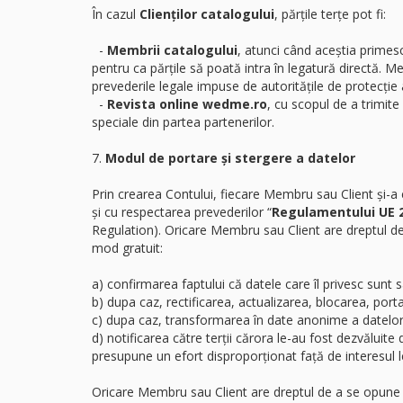
În cazul
Clienților catalogului
, părțile terțe pot fi:
-
Membrii catalogului
, atunci când aceștia primes
pentru ca părțile să poată intra în legatură directă. M
prevederile legale impuse de autoritățile de protecție 
-
Revista online wedme.ro
, cu scopul de a trimite
speciale din partea partenerilor.
7.
Modul de portare și stergere a datelor
Prin crearea Contului, fiecare Membru sau Client și-
și cu respectarea prevederilor “
Regulamentului UE 20
Regulation). Oricare Membru sau Client are dreptul d
mod gratuit:
a) confirmarea faptului că datele care îl privesc sunt
b) dupa caz, rectificarea, actualizarea, blocarea, port
c) dupa caz, transformarea în date anonime a datelor 
d) notificarea către terții cărora le-au fost dezvăluit
presupune un efort disproporționat față de interesul le
Oricare Membru sau Client are dreptul de a se opune î