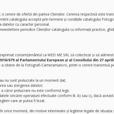
c o cerere de ofertă din partea Clienților. Cererea respectivă este tra
embrii catalogului acceptă prin termenii și condițiile catalogului Foto
a datelor cu caracter personal.
 newslettere periodice Clienților catalogului cu informații practice, ghi
a exprimat consimțământul ca WED ME SRL să colecteze și să adminstrez
16/679 al Parlamentului European și al Consiliului din 27 april
e a obține de la Fotografi-Cameramani.ro, printr-o cerere transmisă p
 sau nu sunt prelucrate la un moment dat;
area sau ștergerea datelor;
a căror prelucrare nu este conformă legii;
e datele oricărei operațiuni efectuate conform lit. b) sau c), dacă acea
gitim care ar putea fi lezat.
n orice moment, din motive intemeiate și legitime legate de situația s