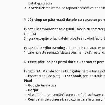
catalogului etc);
statistici
: realizarea de rapoarte statistice anonim
5.
Cât timp se păstrează datele cu caracter per
În cazul
Membrilor catalogului
. Datele cu caracter
contului.
Singura exceptie o fac datele folosite în cadrul factur
În cazul
Clienților catalogului
. Datele cu caracter p
în care nu este reținută “data evenimentului”, restul 
6.
Terțe părți ce pot primi date cu caracter pe
În cazul
2A. Membrilor catalogului
, părțile terțe pot
- Procesatorul de plăți; -
Facebook
, prin postările
Pixel
-
Google Analytics
-
Hotjar
- Alte părți terțe asemănătoare ce oferă software car
-
Companii de curierat
, în cazul în care în urma 