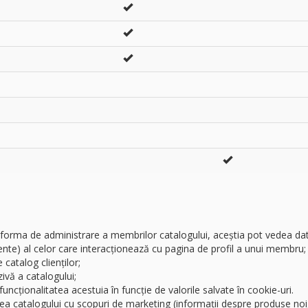
atforma de administrare a membrilor catalogului, aceștia pot vedea date
ente) al celor care interacționează cu pagina de profil a unui membru;
 catalog clienților;
zivă a catalogului;
uncționalitatea acestuia în funcție de valorile salvate în cookie-uri.
ea catalogului cu scopuri de marketing (informații despre produse noi, o