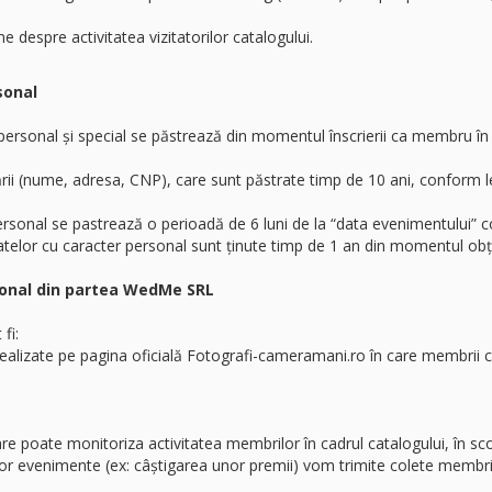
e despre activitatea vizitatorilor catalogului.
sonal
 personal și special se păstrează din momentul înscrierii ca membru în 
ării (nume, adresa, CNP), care sunt păstrate timp de 10 ani, conform leg
ersonal se pastrează o perioadă de 6 luni de la “data evenimentului” c
datelor cu caracter personal sunt ținute timp de 1 an din momentul obți
rsonal din partea WedMe SRL
 fi:
 realizate pe pagina oficială Fotografi-cameramani.ro în care membrii 
e poate monitoriza activitatea membrilor în cadrul catalogului, în sc
unor evenimente (ex: câștigarea unor premii) vom trimite colete membri