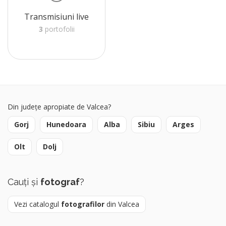
Transmisiuni live
3
portofolii
Din județe apropiate de Valcea?
Gorj
Hunedoara
Alba
Sibiu
Arges
Olt
Dolj
Cauți și
fotograf
?
Vezi catalogul
fotografilor
din Valcea