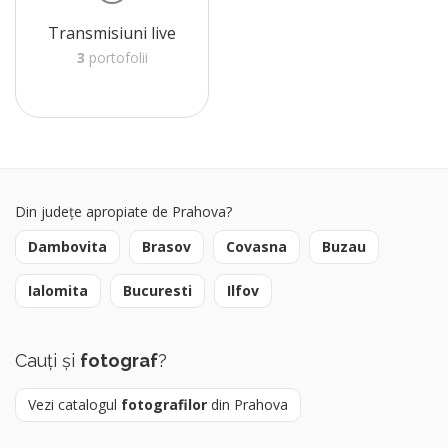
Transmisiuni live
3
portofolii
Din județe apropiate de Prahova?
Dambovita
Brasov
Covasna
Buzau
Ialomita
Bucuresti
Ilfov
Cauți și
fotograf
?
Vezi catalogul
fotografilor
din Prahova