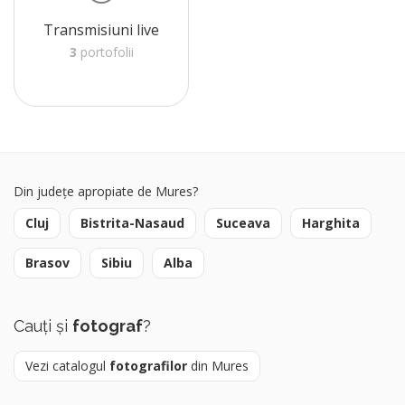
Transmisiuni live
3
portofolii
Din județe apropiate de Mures?
Cluj
Bistrita-Nasaud
Suceava
Harghita
Brasov
Sibiu
Alba
Cauți și
fotograf
?
Vezi catalogul
fotografilor
din Mures