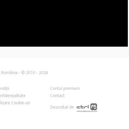
din România - © 2010 - 2026
ndiții
Contul premium
nfidențialitate
Contact
ilizare Cookie-uri
Dezvoltat de