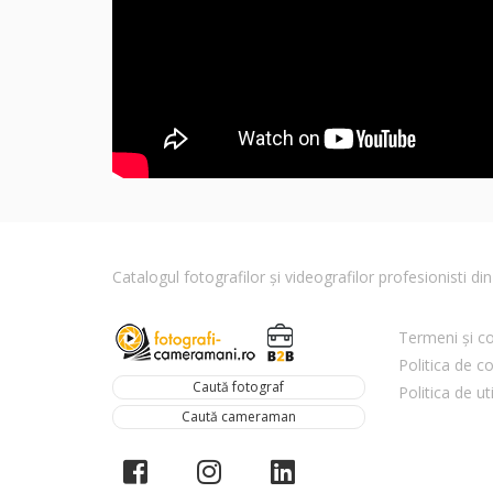
Catalogul fotografilor și videografilor profesionisti 
Termeni și co
Politica de co
Caută fotograf
Politica de ut
Caută cameraman